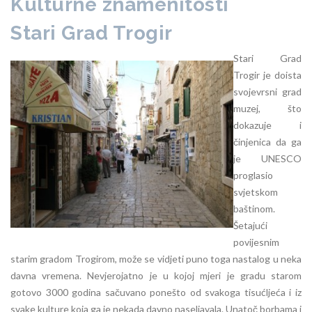
Kulturne znamenitosti
Stari Grad Trogir
Stari Grad
Trogir je doista
svojevrsni grad
muzej, što
dokazuje i
činjenica da ga
je UNESCO
proglasio
svjetskom
baštinom.
Šetajući
povijesnim
starim gradom Trogirom, može se vidjeti puno toga nastalog u neka
davna vremena. Nevjerojatno je u kojoj mjeri je gradu starom
gotovo 3000 godina sačuvano ponešto od svakoga tisućljeća i iz
svake kulture koja ga je nekada davno naseljavala. Unatoč borbama i