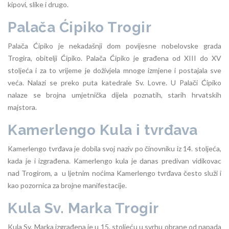
kipovi, slike i drugo.
Palača Ćipiko Trogir
Palača Ćipiko je nekadašnji dom povijesne nobelovske grada
Trogira, obitelji Ćipiko. Palača Ćipiko je građena od XIII do XV
stoljeća i za to vrijeme je doživjela mnoge izmjene i postajala sve
veća. Nalazi se preko puta katedrale Sv. Lovre. U Palači Ćipiko
nalaze se brojna umjetnička dijela poznatih, starih hrvatskih
majstora.
Kamerlengo Kula i tvrđava
Kamerlengo tvrđava je dobila svoj naziv po činovniku iz 14. stoljeća,
kada je i izgrađena. Kamerlengo kula je danas predivan vidikovac
nad Trogirom, a u ljetnim noćima Kamerlengo tvrđava često služi i
kao pozornica za brojne manifestacije.
Kula Sv. Marka Trogir
Kula Sv. Marka izgrađena je u 15. stoljeću u svrhu obrane od napada