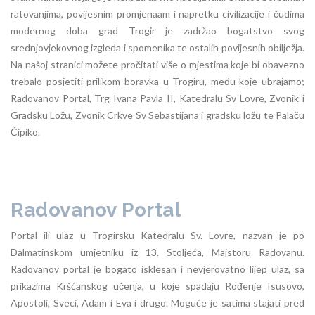
ratovanjima, povijesnim promjenaam i napretku civilizacije i čudima
modernog doba grad Trogir je zadržao bogatstvo svog
srednjovjekovnog izgleda i spomenika te ostalih povijesnih obilježja.
Na našoj stranici možete pročitati više o mjestima koje bi obavezno
trebalo posjetiti prilikom boravka u Trogiru, među koje ubrajamo;
Radovanov Portal, Trg Ivana Pavla II, Katedralu Sv Lovre, Zvonik i
Gradsku Ložu, Zvonik Crkve Sv Sebastijana i gradsku ložu te Palaču
Ćipiko.
Radovanov Portal
Portal ili ulaz u Trogirsku Katedralu Sv. Lovre, nazvan je po
Dalmatinskom umjetniku iz 13. Stoljeća, Majstoru Radovanu.
Radovanov portal je bogato isklesan i nevjerovatno lijep ulaz, sa
prikazima Kršćanskog učenja, u koje spadaju Rođenje Isusovo,
Apostoli, Sveci, Adam i Eva i drugo. Moguće je satima stajati pred