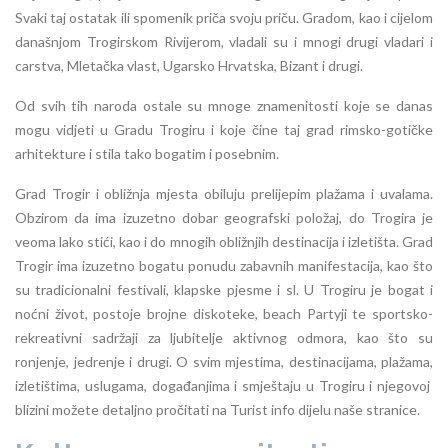
Svaki taj ostatak ili spomenik priča svoju priču. Gradom, kao i cijelom
današnjom Trogirskom Rivijerom, vladali su i mnogi drugi vladari i
carstva, Mletačka vlast, Ugarsko Hrvatska, Bizant i drugi.
Od svih tih naroda ostale su mnoge znamenitosti koje se danas
mogu vidjeti u Gradu Trogiru i koje čine taj grad rimsko-gotičke
arhitekture i stila tako bogatim i posebnim.
Grad Trogir i obližnja mjesta obiluju prelijepim plažama i uvalama.
Obzirom da ima izuzetno dobar geografski položaj, do Trogira je
veoma lako stići, kao i do mnogih obližnjih destinacija i izletišta. Grad
Trogir ima izuzetno bogatu ponudu zabavnih manifestacija, kao što
su tradicionalni festivali, klapske pjesme i sl. U Trogiru je bogat i
noćni život, postoje brojne diskoteke, beach Partyji te sportsko-
rekreativni sadržaji za ljubitelje aktivnog odmora, kao što su
ronjenje, jedrenje i drugi. O svim mjestima, destinacijama, plažama,
izletištima, uslugama, događanjima i smještaju u Trogiru i njegovoj
blizini možete detaljno pročitati na Turist info dijelu naše stranice.