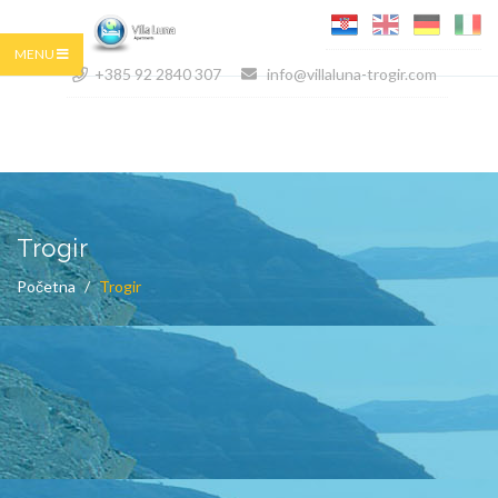
MENU
+385 92 2840 307
info@villaluna-trogir.com
Trogir
Početna
Trogir