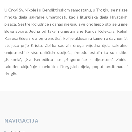
U Crkvi Sv. Nikole i u Bendiktinskom samostanu, u Trogiru se nalaze
mnoga djela sakralne umjetnosti, kao i liturgijska djela Hrvatskih
pisaca. Sestre Koludrice i danas njeguju sve ono lijepo što se u ime
Boga stvara. Jedna od takvih umjetnina je Kairos Kolekcija, Reljef
Kairosa (Bog sretnog trenutka), koji je uklesan u kamen u davnom 3.
stoljeću prije Krista. Zbirka sadrži i druga vrijedna djela sakralne
umjetnosti iz više različitih stoljeća, između ostalih tu su i slike
„Raspela“, „Sv. Benedikta“ te „Bogorodice s djetetom“. Zbirka
također uključuje i nekoliko liturgijskih djela, poput antifonara i
drugih.
NAVIGACIJA