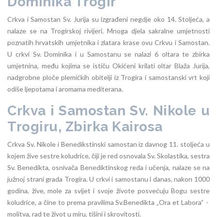
Dominika Trogir
Crkva i Samostan Sv. Jurija su izgrađeni negdje oko 14. Stoljeća, a
nalaze se na Trogirskoj rivijeri. Mnoga djela sakralne umjetnosti
poznatih hrvatskih umjetnika i zlatara krase ovu Crkvu i Samostan.
U crkvi Sv. Dominika i u Samostanu se nalazi 6 oltara te zbirka
umjetnina, među kojima se ističu Okićeni krilati oltar Blaža Jurija,
nadgrobne ploče plemićkih obitelji iz Trogira i samostanski vrt koji
odiše ljepotama i aromama mediterana.
Crkva i Samostan Sv. Nikole u
Trogiru, Zbirka Kairosa
Crkva Sv. Nikole i Benedikstinski samostan iz davnog 11. stoljeća u
kojem žive sestre koludrice, čiji je red osnovala Sv. Skolastika, sestra
Sv. Benedikta, osnivača Benediktinskog reda i učenja, nalaze se na
južnoj strani grada Trogira. U crkvi i samostanu i danas, nakon 1000
godina, žive, mole za svijet i svoje živote posvećuju Bogu sestre
koludrice, a čine to prema pravilima Sv.Benedikta „Ora et Labora“ -
molitva, rad te život u miru, tišini i skrovitosti.