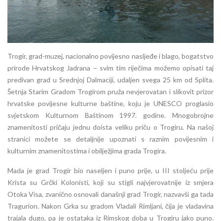
Trogir, grad-muzej, nacionalno povijesno nasljeđe i blago, bogatstvo
prirode Hrvatskog Jadrana – svim tim riječima možemo opisati taj
predivan grad u Srednjoj Dalmaciji, udaljen svega 25 km od Splita.
Šetnja Starim Gradom Trogirom pruža nevjerovatan i slikovit prizor
hrvatske povijesne kulturne baštine, koju je UNESCO proglasio
svjetskom Kulturnom Baštinom 1997. godine. Mnogobrojne
znamenitosti pričaju jednu doista veliku priču o Trogiru. Na našoj
stranici možete se detaljnije upoznati s raznim povijesnim i
kulturnim znamenitostima i obilježjima grada Trogira.
Mada je grad Trogir bio naseljen i puno prije, u III stoljeću prije
Krista su Grčki Kolonisti, koji su stigli najvjerovatnije iz smjera
Otoka Visa, zvanično osnovali današnji grad Trogir, nazvavši ga tada
Tragurion. Nakon Grka su gradom Vladali Rimljani, čija je vladavina
trajala dugo, pa je ostataka iz Rimskog doba u Trogiru jako puno.