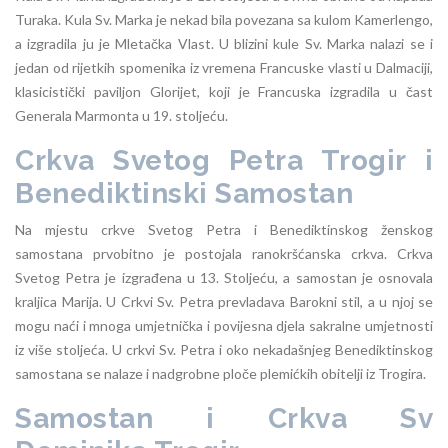
Turaka. Kula Sv. Marka je nekad bila povezana sa kulom Kamerlengo,
a izgradila ju je Mletačka Vlast. U blizini kule Sv. Marka nalazi se i
jedan od rijetkih spomenika iz vremena Francuske vlasti u Dalmaciji,
klasicistički paviljon Glorijet, koji je Francuska izgradila u čast
Generala Marmonta u 19. stoljeću.
Crkva Svetog Petra Trogir i
Benediktinski Samostan
Na mjestu crkve Svetog Petra i Benediktinskog ženskog
samostana prvobitno je postojala ranokršćanska crkva. Crkva
Svetog Petra je izgrađena u 13. Stoljeću, a samostan je osnovala
kraljica Marija. U Crkvi Sv. Petra prevladava Barokni stil, a u njoj se
mogu naći i mnoga umjetnička i povijesna djela sakralne umjetnosti
iz više stoljeća. U crkvi Sv. Petra i oko nekadašnjeg Benediktinskog
samostana se nalaze i nadgrobne ploče plemićkih obitelji iz Trogira.
Samostan i Crkva Sv