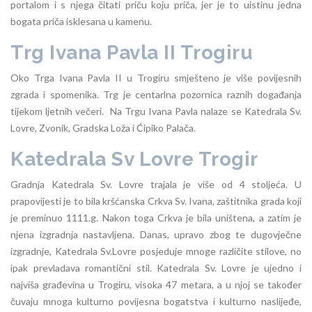
portalom i s njega čitati priču koju priča, jer je to uistinu jedna
bogata priča isklesana u kamenu.
Trg Ivana Pavla II Trogiru
Oko Trga Ivana Pavla II u Trogiru smješteno je više povijesnih
zgrada i spomenika. Trg je centarlna pozornica raznih događanja
tijekom ljetnih večeri. Na Trgu Ivana Pavla nalaze se Katedrala Sv.
Lovre, Zvonik, Gradska Loža i Ćipiko Palača.
Katedrala Sv Lovre Trogir
Gradnja Katedrala Sv. Lovre trajala je više od 4 stoljeća. U
prapovijesti je to bila kršćanska Crkva Sv. Ivana, zaštitnika grada koji
je preminuo 1111.g. Nakon toga Crkva je bila uništena, a zatim je
njena izgradnja nastavljena. Danas, upravo zbog te dugovječne
izgradnje, Katedrala Sv.Lovre posjeduje mnoge različite stilove, no
ipak prevladava romantični stil. Katedrala Sv. Lovre je ujedno i
najviša građevina u Trogiru, visoka 47 metara, a u njoj se također
čuvaju mnoga kulturno povijesna bogatstva i kulturno naslijeđe,