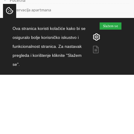
Početna
Rezervacija apartmana
Kućna pravila
Slažem se
Ova stranica koristi kolačiće kako bi se
Uvjeti rezervacije
osiguralo bolje korisničko iskustvo i
O nama
funkcionalnost stranica. Za nastavak
Kontakt
pregleda i korištenje kliknite "Slažem
se".
DESTINACIJE
Okrug Gornji
Otok Čiovo
Trogir
Trogirska rivijera
Dalmacija
Hrvatska